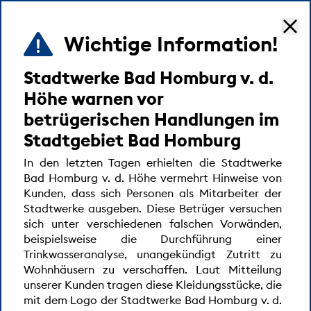
Wichtige Information!
MENÜ
Stadtwerke Bad Homburg v. d.
Startseite
FAQ Gaskrise
FAQ
Höhe warnen vor
betrügerischen Handlungen im
Stadtgebiet Bad Homburg
Allgemeine Informationen zur
In den letzten Tagen erhielten die Stadtwerke
Gasmangellage
Bad Homburg v. d. Höhe vermehrt Hinweise von
Kunden, dass sich Personen als Mitarbeiter der
Stadtwerke ausgeben. Diese Betrüger versuchen
Wo sind die wesentlichen Rahmenbedigungen
sich unter verschiedenen falschen Vorwänden,
für den Fall einer Gasmangellage geregelt?
beispielsweise die Durchführung einer
Trinkwasseranalyse, unangekündigt Zutritt zu
Welche Krisenstufen gibt es im Notfallplan
Wohnhäusern zu verschaffen. Laut Mitteilung
Gas?
unserer Kunden tragen diese Kleidungsstücke, die
mit dem Logo der Stadtwerke Bad Homburg v. d.