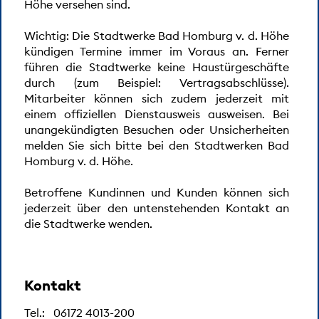
Höhe versehen sind.
Gibt es eine Abschaltreihenfolge für den
Notfall? / Wer regelt dies und was sind die
Wichtig: Die Stadtwerke Bad Homburg v. d. Höhe
Kriterien? / Wo kann ich mich hierüber
kündigen Termine immer im Voraus an. Ferner
informieren?
führen die Stadtwerke keine Haustürgeschäfte
durch (zum Beispiel: Vertragsabschlüsse).
Wer fällt unter den Begriff „geschützte
Mitarbeiter können sich zudem jederzeit mit
Kunden"?
einem offiziellen Dienstausweis ausweisen. Bei
unangekündigten Besuchen oder Unsicherheiten
melden Sie sich bitte bei den Stadtwerken Bad
Erfolgt die Abschaltung nichtgeschützter
Homburg v. d. Höhe.
Kunden willkürlich?
Betroffene Kundinnen und Kunden können sich
Wann und wie werde ich von meinem Versorger
jederzeit über den untenstehenden Kontakt an
informiert und wie lange dauert diese Lage
die Stadtwerke wenden.
dann an? Oder wird meine Versorgung einfach
abgestellt?
Kontakt
Ich habe einen kleinen (Ein-Mann-) Betrieb / ein
kleines Gewerbe. Wann und wo erfahre ich, ob
Tel.:
06172 4013-200