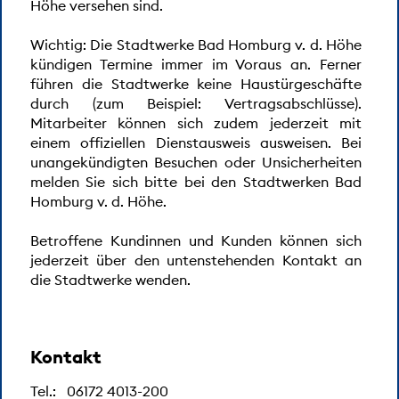
Höhe versehen sind.
Wichtig: Die Stadtwerke Bad Homburg v. d. Höhe
kündigen Termine immer im Voraus an. Ferner
führen die Stadtwerke keine Haustürgeschäfte
durch (zum Beispiel: Vertragsabschlüsse).
Mitarbeiter können sich zudem jederzeit mit
einem offiziellen Dienstausweis ausweisen. Bei
unangekündigten Besuchen oder Unsicherheiten
melden Sie sich bitte bei den Stadtwerken Bad
Homburg v. d. Höhe.
Herzlich Willkommen im
Seedammbad der Stadt Bad
Betroffene Kundinnen und Kunden können sich
jederzeit über den untenstehenden Kontakt an
Homburg
die Stadtwerke wenden.
Kontakt
ÖFFNUNGSZEITEN
Tel.:
06172 4013-200