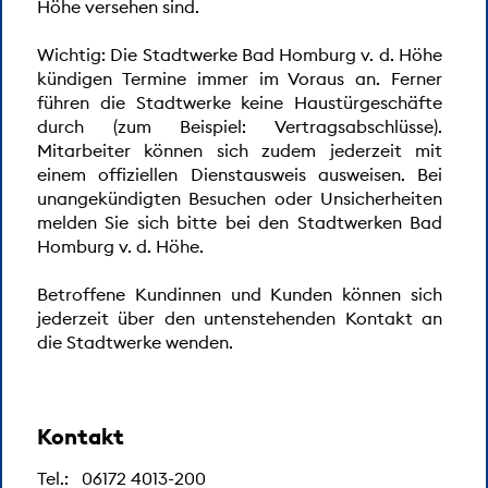
Höhe versehen sind.
ein Teilstück der Leitung auf ca. 35 m Länge zu
erneuern. Die Planungsarbeiten hierzu laufen derzeit,
Wichtig: Die Stadtwerke Bad Homburg v. d. Höhe
sodass die Ausführung ca. Ende Juli / Anfang August
kündigen Termine immer im Voraus an. Ferner
beginnen wird.
führen die Stadtwerke keine Haustürgeschäfte
durch (zum Beispiel: Vertragsabschlüsse).
Die Arbeiten werden voraussichtlich bis Ende August
Mitarbeiter können sich zudem jederzeit mit
andauern.
einem offiziellen Dienstausweis ausweisen. Bei
Wir bitten die Anliegerinnen und Anlieger bis dahin um
unangekündigten Besuchen oder Unsicherheiten
Geduld und bedanken uns für das Verständnis.
melden Sie sich bitte bei den Stadtwerken Bad
Homburg v. d. Höhe.
Baustelle Kirdorfer Straße Höhe
Betroffene Kundinnen und Kunden können sich
Hausnr. 54 – Wasserrohrbruch
jederzeit über den untenstehenden Kontakt an
die Stadtwerke wenden.
Aufgrund eines Wasserrohrbruchs vom 24.06.2026 ist
die Kirdorfer Straße auf Höhe der Hausnr. 54 (Abschnitt
zwischen Alolfstraße und Rathgasse) für den Verkehr
Kontakt
voll gesperrt. Die Stadtwerke arbeiten derzeit an der
Behebung des Schadens. Um die Versorgungssicherheit
Tel.:
06172 4013-200
auch langfristig zu gewährleisten und weitere Störfälle