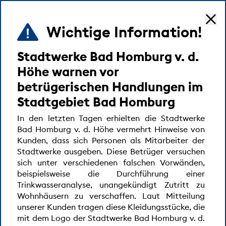
Wichtige Information!
MENÜ
Stadtwerke Bad Homburg v. d.
Startseite
Baumaßnahmen
Netze
Höhe warnen vor
betrügerischen Handlungen im
Stadtgebiet Bad Homburg
Aktuelle Baumaßnahmen im
In den letzten Tagen erhielten die Stadtwerke
Versorgungsgebiet
Bad Homburg v. d. Höhe vermehrt Hinweise von
Kunden, dass sich Personen als Mitarbeiter der
Stadtwerke ausgeben. Diese Betrüger versuchen
Baustelle Wiesenbornstraße Höhe
sich unter verschiedenen falschen Vorwänden,
beispielsweise die Durchführung einer
Hausnr. 7 - 11 – Wasserrohrbruch
Trinkwasseranalyse, unangekündigt Zutritt zu
Wohnhäusern zu verschaffen. Laut Mitteilung
In der Wiesenbornstraße auf Höhe der Hausnr. 7 – 11
unserer Kunden tragen diese Kleidungsstücke, die
kam es am 05.07.26 zu einem Wasserrohrbruch an der
mit dem Logo der Stadtwerke Bad Homburg v. d.
Wasserversorgungsleitung. Die Stadtwerke planen nun