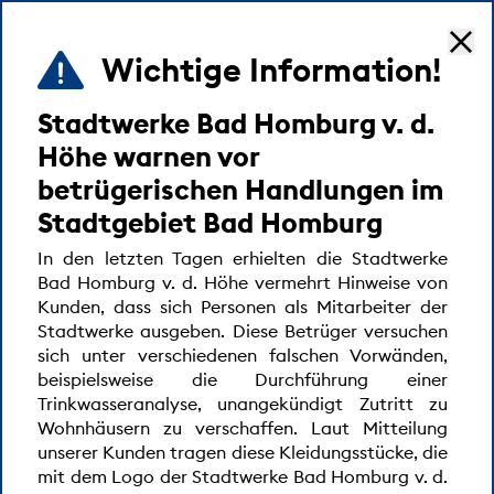
Wichtige Information!
MENÜ
Stadtwerke Bad Homburg v. d.
Startseite
Notfallkontakt
Über uns
Höhe warnen vor
betrügerischen Handlungen im
Stadtgebiet Bad Homburg
Im Notfall erreichen Sie uns unter
In den letzten Tagen erhielten die Stadtwerke
folgendem Kontakt:
Bad Homburg v. d. Höhe vermehrt Hinweise von
Kunden, dass sich Personen als Mitarbeiter der
Notrufnummer: 06172 4013 0
Stadtwerke ausgeben. Diese Betrüger versuchen
sich unter verschiedenen falschen Vorwänden,
Sollten Sie einen technischen Notfall haben, können Sie
beispielsweise die Durchführung einer
unsere Störmeldestelle rund um die Uhr erreichen.
Trinkwasseranalyse, unangekündigt Zutritt zu
Wohnhäusern zu verschaffen. Laut Mitteilung
unserer Kunden tragen diese Kleidungsstücke, die
NAVIGATION
mit dem Logo der Stadtwerke Bad Homburg v. d.