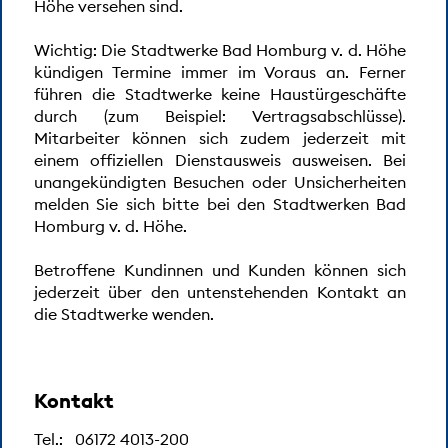
Höhe versehen sind.
PRODUKTE
Wichtig: Die Stadtwerke Bad Homburg v. d. Höhe
STARTSEITE
kündigen Termine immer im Voraus an. Ferner
führen die Stadtwerke keine Haustürgeschäfte
SERVICE
durch (zum Beispiel: Vertragsabschlüsse).
SEEDAMMBAD
Mitarbeiter können sich zudem jederzeit mit
einem offiziellen Dienstausweis ausweisen. Bei
NETZE
unangekündigten Besuchen oder Unsicherheiten
melden Sie sich bitte bei den Stadtwerken Bad
UNTERNEHMEN
Homburg v. d. Höhe.
KONTAKT
Betroffene Kundinnen und Kunden können sich
jederzeit über den untenstehenden Kontakt an
RECHTLICHES
die Stadtwerke wenden.
Impressum
Datenschutz
Kontakt
Vertrag kündigen
Tel.:
06172 4013-200